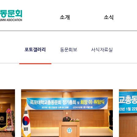
소개
소식
포토갤러리
동문회보
서식자료실