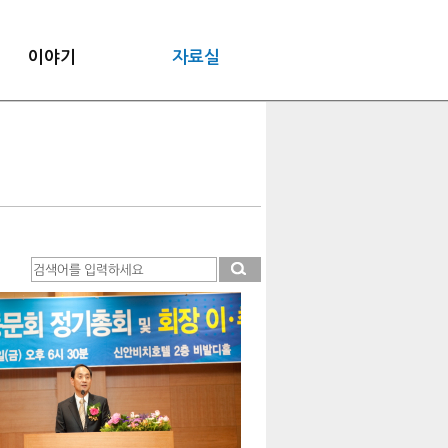
이야기
자료실