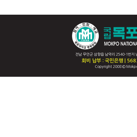
전남 무안군 삼향읍 남악리 2540-1번지 남악캠퍼
회비 납부 : 국민은행 | 56
Copyright 2008 © Mokpo 