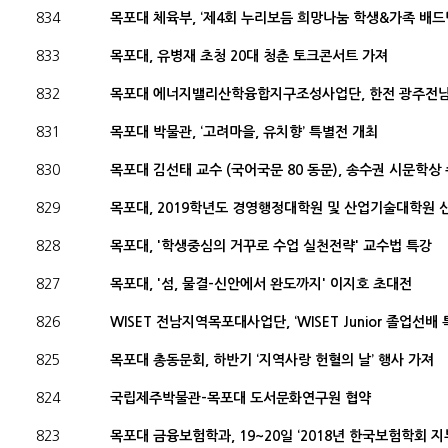
834
목포대 체육부, ‘제4회 누리보듬 희망나눔 학생&가족 배드
833
목포대, 유병재 초청 20대 청춘 토크콘서트 가져
832
목포대 에너지밸리산학융합지구조성사업단, 한전 광주전남
831
목포대 박물관, ‘고려마을, 유치향’ 특별전 개최
830
목포대 김선태 교수 (국어국문 80 동문), 송수권 시문학상
829
목포대, 2019학년도 경영행정대학원 및 산업기술대학원 
828
목포대, '학생중심의 거꾸로 수업 실천전략' 교수법 특강
827
목포대, '섬, 물결-신안에서 완도까지' 이지호 초대전
826
WISET 전남지역목포대사업단, ‘WISET Junior 졸업선배 
825
목포대 총동문회, 하반기 ‘지역사랑 헌혈의 날’ 행사 가져
824
국립제주박물관-목포대 도서문화연구원 협약
823
목포대 금융보험학과, 19~20일 ‘2018년 한국보험학회 