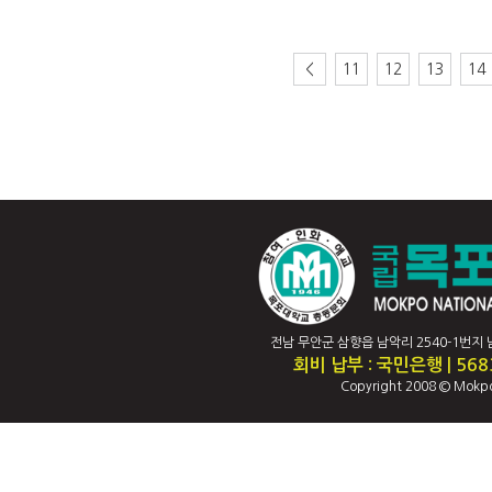
<
11
12
13
14
전남 무안군 삼향읍 남악리 2540-1번지 남악캠퍼
회비 납부 : 국민은행 | 56
Copyright 2008 © Mokpo 